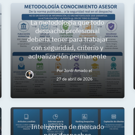
La metodología que todo
despacho profesional
debería tener para trabajar
con seguridad, criterio y
actualización permanente
Por
Jordi Amado
el
27 de abril de 2026
Inteligencia de mercado
para despachos