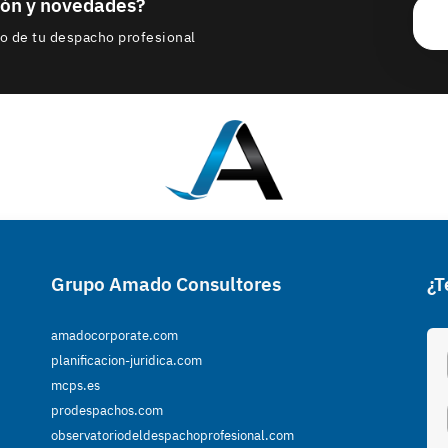
ción y novedades?
to de tu despacho profesional
Grupo Amado Consultores
¿T
amadocorporate.com
planificacion-juridica.com
mcps.es
prodespachos.com
observatoriodeldespachoprofesional.com