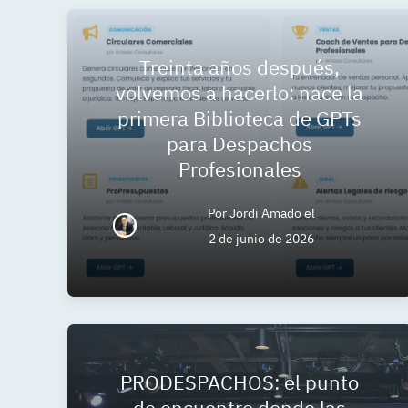
Treinta años después,
volvemos a hacerlo: nace la
primera Biblioteca de GPTs
para Despachos
Profesionales
Por
Jordi Amado
el
2 de junio de 2026
PRODESPACHOS: el punto
de encuentro donde las