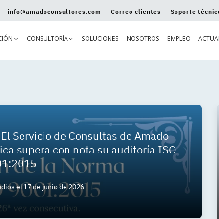
info@amadoconsultores.com
Correo clientes
Soporte técnic
CIÓN
CONSULTORÍA
SOLUCIONES
NOSOTROS
EMPLEO
ACTUA
: El Servicio de Consultas de Amado
dica supera con nota su auditoría ISO
01:2015
udios
el
17 de junio de 2026