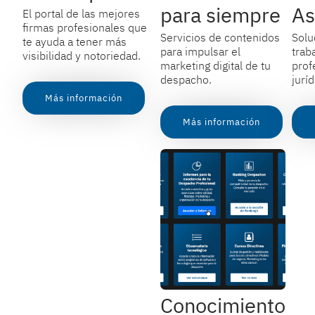
para siempre
As
El portal de las mejores
firmas profesionales que
Servicios de contenidos
Soluc
te ayuda a tener más
para impulsar el
traba
visibilidad y notoriedad.
marketing digital de tu
prof
despacho.
jurí
Más información
Más información
Conocimiento