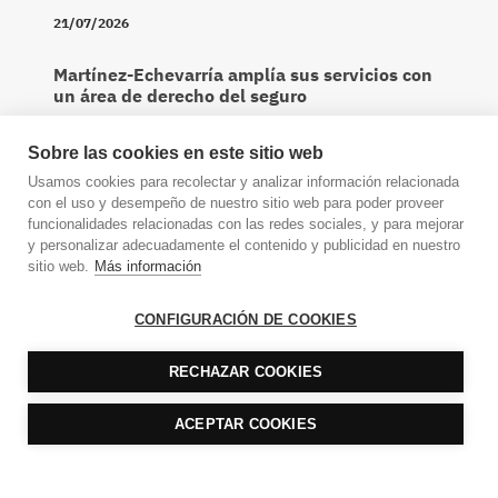
21/07/2026
Martínez-Echevarría amplía sus servicios con
un área de derecho del seguro
Expansión
,
Sobre las cookies en este sitio web
20/07/2026
Usamos cookies para recolectar y analizar información relacionada
Durán-Sindreu ficha a Toni Beltrán para
con el uso y desempeño de nuestro sitio web para poder proveer
reforzarsu área de gestión laboral y nómina
funcionalidades relacionadas con las redes sociales, y para mejorar
y personalizar adecuadamente el contenido y publicidad en nuestro
Expansión
,
sitio web.
Más información
20/07/2026
CONFIGURACIÓN DE COOKIES
Linklaters ficha en Paul Weiss a Chris
Boehning y Daniel Levi
RECHAZAR COOKIES
Expansión
,
16/07/2026
ACEPTAR COOKIES
Watson Farley & Williams, campeón de verano
del ‘project finance’