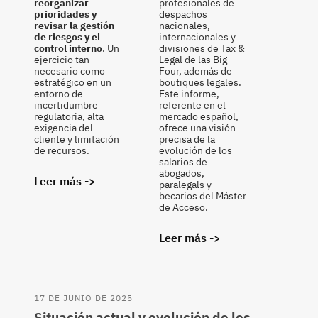
reorganizar
profesionales de
prioridades y
despachos
revisar la gestión
nacionales,
de riesgos y el
internacionales y
control interno
. Un
divisiones de Tax &
ejercicio tan
Legal de las Big
necesario como
Four, además de
estratégico en un
boutiques legales.
entorno de
Este informe,
incertidumbre
referente en el
regulatoria, alta
mercado español,
exigencia del
ofrece una visión
cliente y limitación
precisa de la
de recursos.
evolución de los
salarios de
abogados,
Leer más ->
paralegals y
becarios del Máster
de Acceso.
Leer más ->
17 DE JUNIO DE 2025
Situación actual y evolución de los