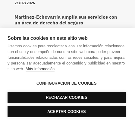
21/07/2026
Martínez-Echevarría amplía sus servicios con
un área de derecho del seguro
Expansión
,
Sobre las cookies en este sitio web
20/07/2026
Usamos cookies para recolectar y analizar información relacionada
Durán-Sindreu ficha a Toni Beltrán para
con el uso y desempeño de nuestro sitio web para poder proveer
reforzarsu área de gestión laboral y nómina
funcionalidades relacionadas con las redes sociales, y para mejorar
y personalizar adecuadamente el contenido y publicidad en nuestro
Expansión
,
sitio web.
Más información
20/07/2026
CONFIGURACIÓN DE COOKIES
Linklaters ficha en Paul Weiss a Chris
Boehning y Daniel Levi
RECHAZAR COOKIES
Expansión
,
16/07/2026
ACEPTAR COOKIES
Watson Farley & Williams, campeón de verano
del ‘project finance’
Cinco Días
,