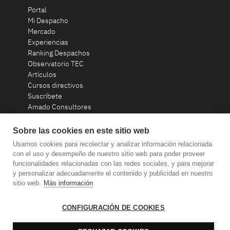
Portal
Mi Despacho
Mercado
Experiencias
Ranking Despachos
Observatorio TEC
Artículos
Cursos directivos
Suscríbete
Amado Consultores
Contacto
Sobre las cookies en este sitio web
Usamos cookies para recolectar y analizar información relacionada
consultoria@amadoconsultores.com
con el uso y desempeño de nuestro sitio web para poder proveer
funcionalidades relacionadas con las redes sociales, y para mejorar
+34 93 319 58 20
y personalizar adecuadamente el contenido y publicidad en nuestro
sitio web.
Más información
CONFIGURACIÓN DE COOKIES