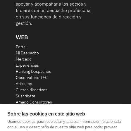
apoyar y acompañar a los socios y
titulares de un despacho profesional
en sus funciones de dirección y
gestión.
WEB
Portal
Mi Despacho
Mercado
Experiencias
Ranking Despachos
Observatorio TEC
Artículos
Cursos directivos
Suscríbete
Amado Consultores
Contacto
Sobre las cookies en este sitio web
Usamos cookies para recolectar y analizar información relacionada
consultoria@amadoconsultores.com
con el uso y desempeño de nuestro sitio web para poder proveer