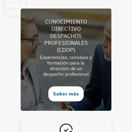
CONOCIMIENTO
DIRECTIVO
DESPACHOS
PROFESIONALES
(CDDP)
Experiencias, consejos y
formación para la
dirección de un
despacho profesional
Saber más