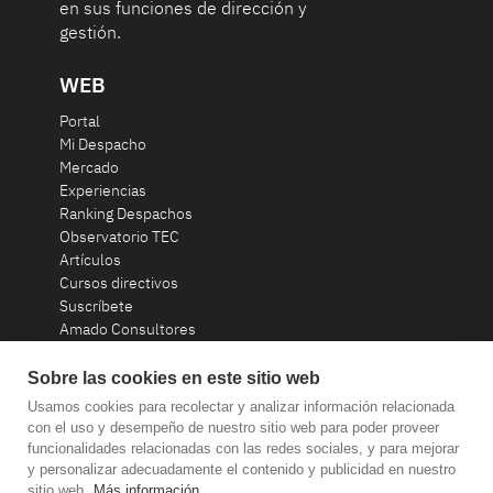
en sus funciones de dirección y
gestión.
WEB
Portal
Mi Despacho
Mercado
Experiencias
Ranking Despachos
Observatorio TEC
Artículos
Cursos directivos
Suscríbete
Amado Consultores
Contacto
Sobre las cookies en este sitio web
Usamos cookies para recolectar y analizar información relacionada
consultoria@amadoconsultores.com
con el uso y desempeño de nuestro sitio web para poder proveer
funcionalidades relacionadas con las redes sociales, y para mejorar
y personalizar adecuadamente el contenido y publicidad en nuestro
+34 93 319 58 20
sitio web.
Más información