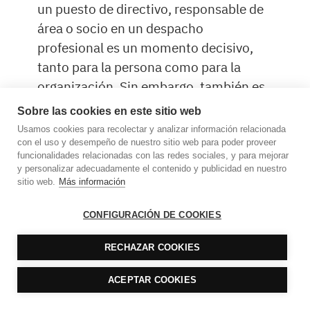
un puesto de directivo, responsable de
área o socio en un despacho
profesional es un momento decisivo,
tanto para la persona como para la
organización. Sin embargo, también es
un período de alta vulnerabilidad. A
Sobre las cookies en este sitio web
menudo, el profesional carece de una
Usamos cookies para recolectar y analizar información relacionada
comprensión clara de las habilidades y
con el uso y desempeño de nuestro sitio web para poder proveer
funcionalidades relacionadas con las redes sociales, y para mejorar
competencias […]
y personalizar adecuadamente el contenido y publicidad en nuestro
sitio web.
Más información
¡ESTABLECE LAS PRIORIDADES DE TU
CONFIGURACIÓN DE COOKIES
DESPACHO PARA 2025 CON CLARIDAD Y
EFICACIA!
RECHAZAR COOKIES
Comunicado para socios y directivos de
despachos profesionales.
ACEPTAR COOKIES
Desde Conocimiento Directivo