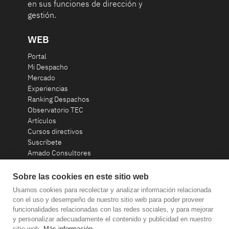
en sus funciones de dirección y
gestión.
WEB
Portal
Mi Despacho
Mercado
Experiencias
Ranking Despachos
Observatorio TEC
Artículos
Cursos directivos
Suscríbete
Amado Consultores
Contacto
Sobre las cookies en este sitio web
Usamos cookies para recolectar y analizar información relacionada
consultoria@amadoconsultores.com
con el uso y desempeño de nuestro sitio web para poder proveer
funcionalidades relacionadas con las redes sociales, y para mejorar
+34 93 319 58 20
y personalizar adecuadamente el contenido y publicidad en nuestro
sitio web.
Más información