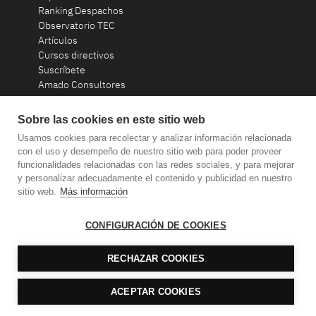
Ranking Despachos
Observatorio TEC
Artículos
Cursos directivos
Suscríbete
Amado Consultores
Contacto
Sobre las cookies en este sitio web
Usamos cookies para recolectar y analizar información relacionada
consultoria@amadoconsultores.com
con el uso y desempeño de nuestro sitio web para poder proveer
funcionalidades relacionadas con las redes sociales, y para mejorar
+34 93 319 58 20
y personalizar adecuadamente el contenido y publicidad en nuestro
sitio web.
Más información
CONFIGURACIÓN DE COOKIES
RECHAZAR COOKIES
ACEPTAR COOKIES