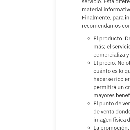
servicio. Esta difer
material informativ
Finalmente, para in
recomendamos consi
El producto. D
más; el servic
comercializa y
El precio. No 
cuánto es lo qu
hacerse rico e
permitirá un cr
mayores benefi
El punto de ven
de venta donde
imagen física 
La promoción. 