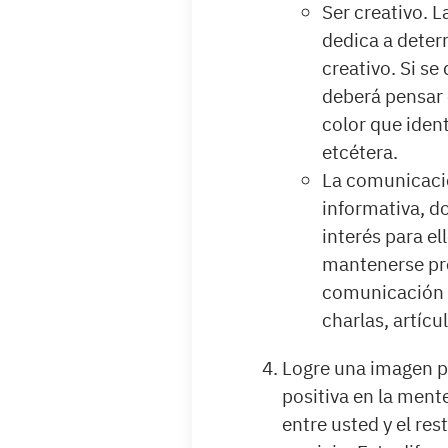
Ser creativo. L
dedica a deter
creativo. Si se
deberá pensar
color que ident
etcétera.
La comunicació
informativa, d
interés para el
mantenerse pre
comunicación c
charlas, artícu
Logre una imagen p
positiva en la mente
entre usted y el re