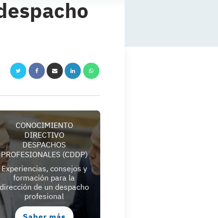
 despacho
CONOCIMIENTO
DIRECTIVO
DESPACHOS
PROFESIONALES (CDDP)
Experiencias, consejos y
formación para la
dirección de un despacho
profesional
Saber más