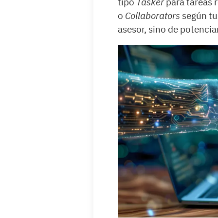
tipo
Tasker
para tareas r
o
Collaborators
según tus
asesor, sino de potencia