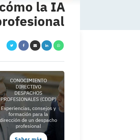
 cómo la IA
rofesional
CONOCIMIENTO
DIRECTIVO
DESPACHOS
PROFESIONALES (CDDP)
Experiencias, consejos y
formación para la
dirección de un despacho
profesional
Saber más