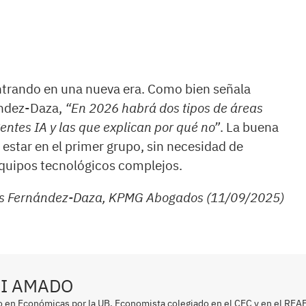
entrando en una nueva era. Como bien señala
ández-Daza,
“En 2026 habrá dos tipos de áreas
gentes IA y las que explican por qué no”
. La buena
 estar en el primer grupo, sin necesidad de
equipos tecnológicos complejos.
sís Fernández-Daza, KPMG Abogados (11/09/2025)
I AMADO
o en Económicas por la UB. Economista colegiado en el CEC y en el REAF