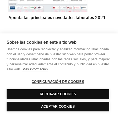
Apunta las principales novedades laborales 2021
Sobre las cookies en este sitio web
Usamos cookies para recolectar y analizar información relacionada
con el uso y desempeño de nuestro sitio web para poder proveer
funcionalidades relacionadas con las redes sociales, y para mejorar
y personalizar adecuadamente el contenido y publicidad en nuestro
sitio web.
Más información
CONFIGURACIÓN DE COOKIES
Novedades en renta y sociedades para 2021
RECHAZAR COOKIES
ACEPTAR COOKIES