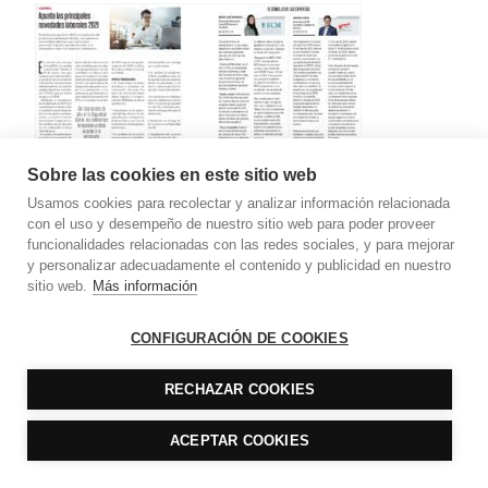
Sobre las cookies en este sitio web
Usamos cookies para recolectar y analizar información relacionada
Apunta las principales novedades laborales 2021
con el uso y desempeño de nuestro sitio web para poder proveer
funcionalidades relacionadas con las redes sociales, y para mejorar
y personalizar adecuadamente el contenido y publicidad en nuestro
sitio web.
Más información
CONFIGURACIÓN DE COOKIES
RECHAZAR COOKIES
ACEPTAR COOKIES
Novedades en renta y sociedades para 2021