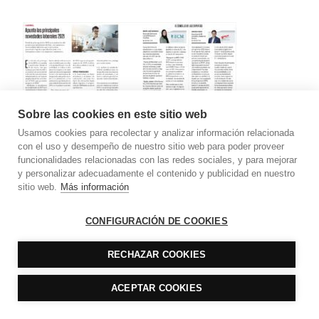
Sobre las cookies en este sitio web
Usamos cookies para recolectar y analizar información relacionada
con el uso y desempeño de nuestro sitio web para poder proveer
Apunta las principales novedades laborales 2021
funcionalidades relacionadas con las redes sociales, y para mejorar
y personalizar adecuadamente el contenido y publicidad en nuestro
sitio web.
Más información
CONFIGURACIÓN DE COOKIES
RECHAZAR COOKIES
ACEPTAR COOKIES